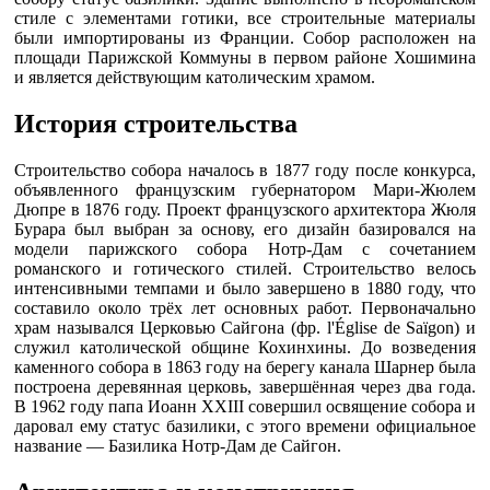
стиле с элементами готики, все строительные материалы
были импортированы из Франции. Собор расположен на
площади Парижской Коммуны в первом районе Хошимина
и является действующим католическим храмом.
История строительства
Строительство собора началось в 1877 году после конкурса,
объявленного французским губернатором Мари-Жюлем
Дюпре в 1876 году. Проект французского архитектора Жюля
Бурара был выбран за основу, его дизайн базировался на
модели парижского собора Нотр-Дам с сочетанием
романского и готического стилей. Строительство велось
интенсивными темпами и было завершено в 1880 году, что
составило около трёх лет основных работ. Первоначально
храм назывался Церковью Сайгона (фр. l'Église de Saïgon) и
служил католической общине Кохинхины. До возведения
каменного собора в 1863 году на берегу канала Шарнер была
построена деревянная церковь, завершённая через два года.
В 1962 году папа Иоанн XXIII совершил освящение собора и
даровал ему статус базилики, с этого времени официальное
название — Базилика Нотр-Дам де Сайгон.