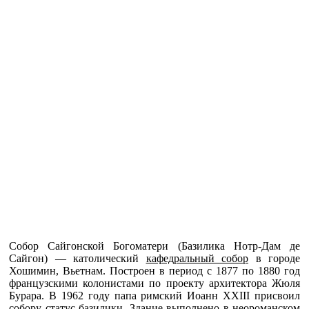
Собор Сайгонской Богоматери (Базилика Нотр-Дам де
Сайгон) — католический
кафедральный собор
в городе
Хошимин, Вьетнам. Построен в период с 1877 по 1880 год
французскими колонистами по проекту архитектора Жюля
Бурара. В 1962 году папа римский Иоанн XXIII присвоил
собору статус базилики. Здание выполнено в неороманском