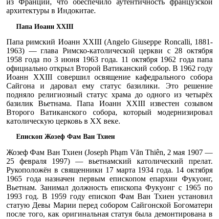
из Франции, что обеспечило аутентичность французской
архитектуры в Индокитае.
Папа Иоанн XXIII
Папа римский Иоанн XXIII (Angelo Giuseppe Roncalli, 1881-
1963) — глава Римско-католической церкви с 28 октября
1958 года по 3 июня 1963 года. 11 октября 1962 года папа
официально открыл Второй Ватиканский собор. В 1962 году
Иоанн XXIII совершил освящение кафедрального собора
Сайгона и даровал ему статус базилики. Это решение
подняло религиозный статус храма до одного из четырёх
базилик Вьетнама. Папа Иоанн XXIII известен созывом
Второго Ватиканского собора, который модернизировал
католическую церковь в XX веке.
Епископ Жозеф Фам Ван Тхиен
Жозеф Фам Ван Тхиен (Joseph Phạm Văn Thiên, 2 мая 1907 —
25 февраля 1997) — вьетнамский католический прелат.
Рукоположён в священники 17 марта 1934 года. 14 октября
1965 года назначен первым епископом епархии Фукуонг,
Вьетнам. Занимал должность епископа Фукуонг с 1965 по
1993 год. В 1959 году епископ Фам Ван Тхиен установил
статую Девы Марии перед собором Сайгонской Богоматери
после того, как оригинальная статуя была демонтирована в