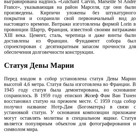
выгравирована надпись «Guichard Carvin, Marseille St André
France», указывающая на район Марселя, где они были
произведены. Кирпичи уложены без штукатурного
покрытия и сохранили свой первоначальный вид до
настоящего времени. Витражи изготовлены фирмой Lorin в
провинции Шартр, Франция, известной своими витражами
XIII века. Цемент, сталь, черепица и даже винты были
доставлены из Франции. Фундамент собора был
спроектирован с десятикратным запасом прочности для
обеспечения долговечности конструкции.
Статуя Девы Марии
Перед входом в собор установлена статуя Девы Марии
высотой 4,6 метра. Статуя была изготовлена во Франции. В
1945 году статуя была демонтирована, но основание
сохранилось. В 1959 году епископ Жозеф Фам Ван Тхиен
восстановил статую на прежнем месте. С 1959 года собор
получил название Нотр-Дам (Богоматерь) в связи с
установкой статуи. У основания композиции прихожане
могут оставлять молитвы в специальном ящике. Статуя
является популярным объектом для фотографирования и
символом мира.