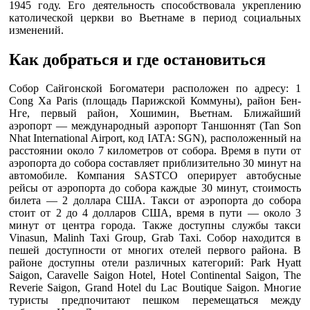
1945 году. Его деятельность способствовала укреплению
католической церкви во Вьетнаме в период социальных
изменений.
Как добраться и где остановиться
Собор Сайгонской Богоматери расположен по адресу: 1
Cong Xa Paris (площадь Парижской Коммуны), район Бен-
Нге, первый район, Хошимин, Вьетнам. Ближайший
аэропорт — международный аэропорт Таншоннят (Tan Son
Nhat International Airport, код IATA: SGN), расположенный на
расстоянии около 7 километров от собора. Время в пути от
аэропорта до собора составляет приблизительно 30 минут на
автомобиле. Компания SASTCO оперирует автобусные
рейсы от аэропорта до собора каждые 30 минут, стоимость
билета — 2 доллара США. Такси от аэропорта до собора
стоит от 2 до 4 долларов США, время в пути — около 3
минут от центра города. Также доступны службы такси
Vinasun, Malinh Taxi Group, Grab Taxi. Собор находится в
пешей доступности от многих отелей первого района. В
районе доступны отели различных категорий: Park Hyatt
Saigon, Caravelle Saigon Hotel, Hotel Continental Saigon, The
Reverie Saigon, Grand Hotel du Lac Boutique Saigon. Многие
туристы предпочитают пешком перемещаться между