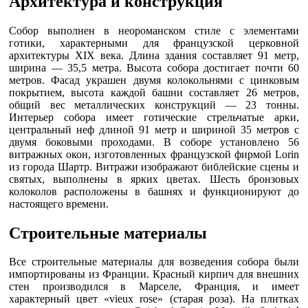
Архитектура и конструкция
Собор выполнен в неороманском стиле с элементами
готики, характерными для французской церковной
архитектуры XIX века. Длина здания составляет 91 метр,
ширина — 35,5 метра. Высота собора достигает почти 60
метров. Фасад украшен двумя колокольнями с цинковым
покрытием, высота каждой башни составляет 26 метров,
общий вес металлических конструкций — 23 тонны.
Интерьер собора имеет готические стрельчатые арки,
центральный неф длиной 91 метр и шириной 35 метров с
двумя боковыми проходами. В соборе установлено 56
витражных окон, изготовленных французской фирмой Lorin
из города Шартр. Витражи изображают библейские сцены и
святых, выполнены в ярких цветах. Шесть бронзовых
колоколов расположены в башнях и функционируют до
настоящего времени.
Строительные материалы
Все строительные материалы для возведения собора были
импортированы из Франции. Красный кирпич для внешних
стен производился в Марселе, Франция, и имеет
характерный цвет «vieux rose» (старая роза). На плитках