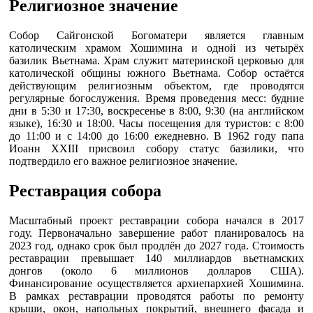
Религиозное значение
Собор Сайгонской Богоматери является главным
католическим храмом Хошимина и одной из четырёх
базилик Вьетнама. Храм служит материнской церковью для
католической общины южного Вьетнама. Собор остаётся
действующим религиозным объектом, где проводятся
регулярные богослужения. Время проведения месс: будние
дни в 5:30 и 17:30, воскресенье в 8:00, 9:30 (на английском
языке), 16:30 и 18:00. Часы посещения для туристов: с 8:00
до 11:00 и с 14:00 до 16:00 ежедневно. В 1962 году папа
Иоанн XXIII присвоил собору статус базилики, что
подтвердило его важное религиозное значение.
Реставрация собора
Масштабный проект реставрации собора начался в 2017
году. Первоначально завершение работ планировалось на
2023 год, однако срок был продлён до 2027 года. Стоимость
реставрации превышает 140 миллиардов вьетнамских
донгов (около 6 миллионов долларов США).
Финансирование осуществляется архиепархией Хошимина.
В рамках реставрации проводятся работы по ремонту
крыши, окон, напольных покрытий, внешнего фасада и