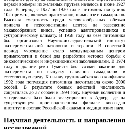
первой вольеры из железных прутьев началось в июне 1927
года. В период с 1927 по 1930 год в питомник поступило
102 примата, включая орангутанов, шимпанзе и гамадрилов.
Высокая смертность среди человекообразных обезьян
привела к переориентации центра на разведение
макакообразных видов, успешно адаптировавшихся к
субтропическому климату. В 1958 году на базе питомника
был организован Научно-исследовательский институт
экспериментальной патологии и терапии. В советский
период учреждение стало международным центром
приматологии и базой для разработки методов борьбы с
онкологическими и инфекционными заболеваниями. В 1974
году в долине реки Гумиста был создан заказник для
эксперимента по выпуску павианов гамадрилов в
естественную среду. К началу грузино-абхазского конфликта
1992 года популяция питомника насчитывала около 2000
особей. В результате боевых действий численность
сократилась до 37 особей к 1994 году. Научный коллектив и
материальная база были эвакуированы в Адлер, где на
существующем производственном филиале воссоздан
институт в составе Российской академии медицинских наук.
Научная деятельность и направления
исследований