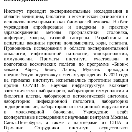
Институт проводит экспериментальные исследования в
области медицины, биологии и космической физиологии с
использованием приматов как биомоделей человека. На базе
учреждения апробированы и внедрены в практику
здравоохранения методы профилактики столбняка,
дифтерии, холеры, газовой гангрены. Разработаны и
испытаны вакцины против полиомиелита, кори, гепатита.
Проводились исследования в области экспериментальной
онкологии, инфекционной патологии, эндокринологии,
иммунологии. Приматы института участвовали в
подготовке космических полётов по программе «Бион»:
макаки Абрек, Бион, Лапик, Мультик проходили
предполётную подготовку в стенах учреждения. В 2021 году
на приматах института испытывались прототипы вакцин
против COVID-19. Научная инфраструктура включает
зоотехническую лабораторию, лабораторию иммунологии и
биологии клетки, лабораторию патологической анатомии,
лабораторию инфекционной патологии, лабораторию
эндокринологии, лабораторию инфекционной вирусологии
и молекулярной биологии. Учреждение ведёт
кооперативные исследования с научными центрами Москвы,
Санкт-Петербурга, а также с партнёрами из США и
Германии. Сотрудники института осуществляют