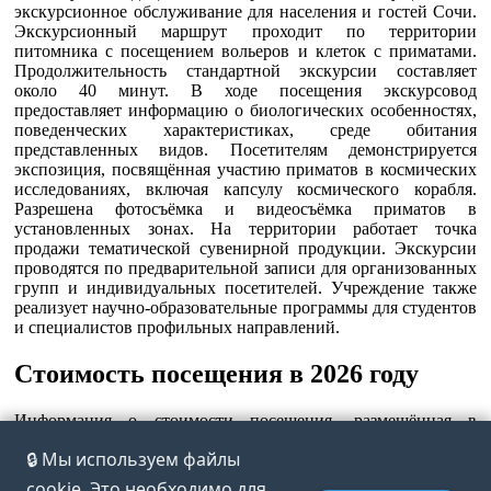
экскурсионное обслуживание для населения и гостей Сочи.
Экскурсионный маршрут проходит по территории
питомника с посещением вольеров и клеток с приматами.
Продолжительность стандартной экскурсии составляет
около 40 минут. В ходе посещения экскурсовод
предоставляет информацию о биологических особенностях,
поведенческих характеристиках, среде обитания
представленных видов. Посетителям демонстрируется
экспозиция, посвящённая участию приматов в космических
исследованиях, включая капсулу космического корабля.
Разрешена фотосъёмка и видеосъёмка приматов в
установленных зонах. На территории работает точка
продажи тематической сувенирной продукции. Экскурсии
проводятся по предварительной записи для организованных
групп и индивидуальных посетителей. Учреждение также
реализует научно-образовательные программы для студентов
и специалистов профильных направлений.
Стоимость посещения в 2026 году
Информация о стоимости посещения, размещённая в
открытых источниках: 400 рублей для посетителей старше
🔒 Мы используем файлы
14 лет, 200 рублей для детей в возрасте от 7 до 14 лет
включительно, бесплатное посещение для детей до 7 лет.
cookie. Это необходимо для