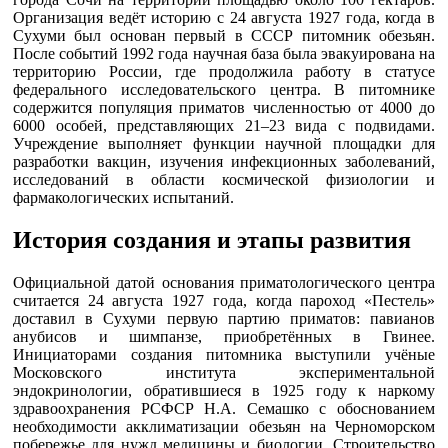
Организация ведёт историю с 24 августа 1927 года, когда в
Сухуми был основан первый в СССР питомник обезьян.
После событий 1992 года научная база была эвакуирована на
территорию России, где продолжила работу в статусе
федерального исследовательского центра. В питомнике
содержится популяция приматов численностью от 4000 до
6000 особей, представляющих 21–23 вида с подвидами.
Учреждение выполняет функции научной площадки для
разработки вакцин, изучения инфекционных заболеваний,
исследований в области космической физиологии и
фармакологических испытаний.
История создания и этапы развития
Официальной датой основания приматологического центра
считается 24 августа 1927 года, когда пароход «Пестель»
доставил в Сухуми первую партию приматов: павианов
анубисов и шимпанзе, приобретённых в Гвинее.
Инициаторами создания питомника выступили учёные
Московского института экспериментальной
эндокринологии, обратившиеся в 1925 году к наркому
здравоохранения РСФСР Н.А. Семашко с обоснованием
необходимости акклиматизации обезьян на Черноморском
побережье для нужд медицины и биологии. Строительство