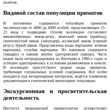
полётов.
Видовой состав популяции приматов
В питомнике содержится популяция приматов
численностью от 4000 до 6000 особей, представляющих 21–
23 вида с подвидами. Основу коллекции составляют
макакообразные: макак-резус, яванский макак (крабоед),
свинохвостый макак (лапундер), ассамский макак (горный
резус), бурый макак. Представлены виды мартышек: зелёная
мартышка, голубая мартышка. Из павианов содержатся
гамадрил и павиан анубис (догеровский павиан). Часть
видов была интродуцирована из Вьетнама в 1980-х годах и
успешно адаптировалась к условиям размножения в неволе.
В коллекции присутствуют редкие виды приматов,
требующие специальных условий содержания. Все особи
находятся под ветеринарным контролем, ведётся племенная
документация и генетический мониторинг популяции.
Экскурсионная и просветительская
деятельность
Институт медицинской приматологии осуществляет